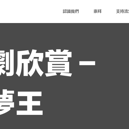
認識我們
崇拜
支持流
劇欣賞－
夢王