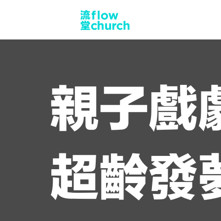
親子戲
超齡發