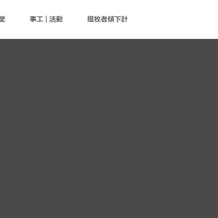
堂
事工 | 活動
搵牧者傾下計