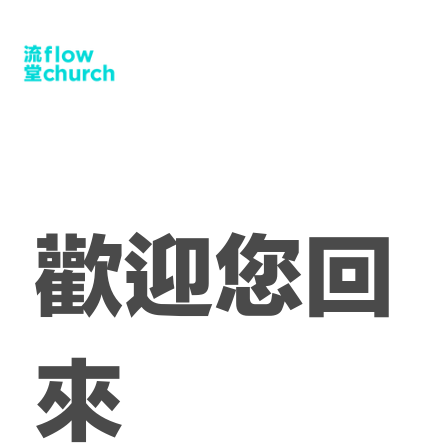
​歡迎您回
來