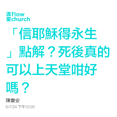
「信耶穌得永生
」點解？死後真的
可以上天堂咁好
嗎？
陳韋安
6/7/24 下午12:00