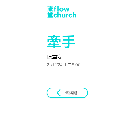
牽手
陳韋安
21/12/24 上午8:00
舊講題