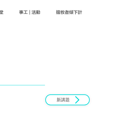
堂
事工 | 活動
搵牧者傾下計
新講題