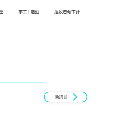
堂
事工 | 活動
搵牧者傾下計
新講題