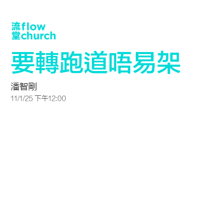
要轉跑道唔易架
潘智剛
11/1/25 下午12:00