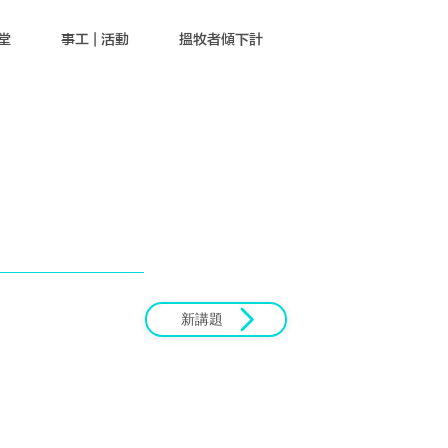
堂
事工 | 活動
搵牧者傾下計
新講題