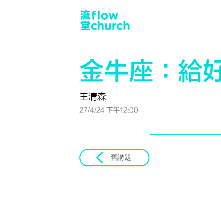
金牛座：給
王清森
27/4/24 下午12:00
舊講題