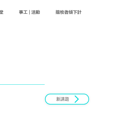
堂
事工 | 活動
搵牧者傾下計
新講題