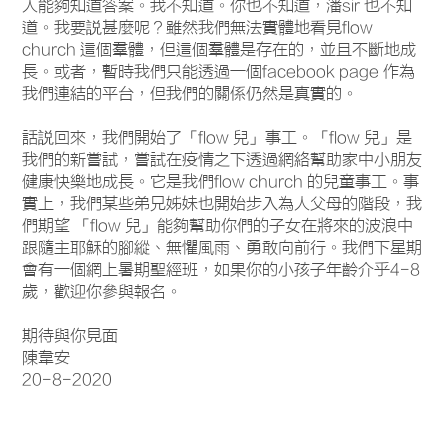
人能夠知道答案。我不知道。你也不知道，潘sir 也不知
道。我要説甚麼呢？雖然我們無法實體地看見flow
church 這個羣體，但這個羣體是存在的，並且不斷地成
長。或者，暫時我們只能透過一個facebook page 作為
我們連結的平台，但我們的關係仍然是真實的。
話説回來，我們開始了「flow 兒」事工。「flow 兒」是
我們的新嘗試，嘗試在疫情之下透過網絡幫助家中小朋友
健康快樂地成長。它是我們flow church 的兒童事工。事
實上，我們某些弟兄姊妹也開始步入為人父母的階段，我
們期望 「flow 兒」能夠幫助你們的子女在將來的波浪中
跟隨主耶穌的腳縱、無懼風雨、勇敢向前行。我們下星期
會有一個網上暑期聖經班，如果你的小孩子年齡介乎4-8
歲，歡迎你參與報名。
期待與你見面
陳韋安
20-8-2020