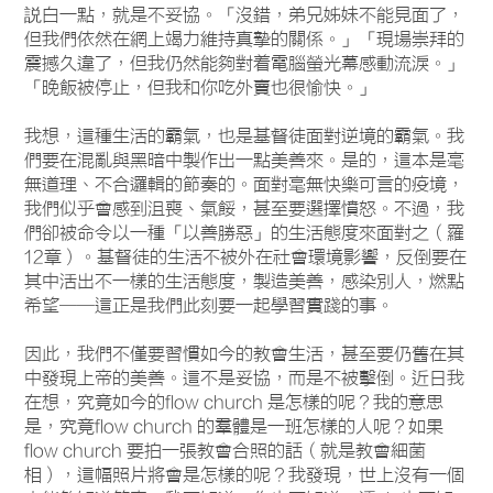
説白一點，就是不妥協。「沒錯，弟兄姊妹不能見面了，
但我們依然在網上竭力維持真摯的關係。」「現場崇拜的
震撼久違了，但我仍然能夠對着電腦螢光幕感動流淚。」
「晚飯被停止，但我和你吃外賣也很愉快。」
我想，這種生活的霸氣，也是基督徒面對逆境的霸氣。我
們要在混亂與黑暗中製作出一點美善來。是的，這本是毫
無道理、不合邏輯的節奏的。面對毫無快樂可言的疫境，
我們似乎會感到沮喪、氣餒，甚至要選擇憤怒。不過，我
們卻被命令以一種「以善勝惡」的生活態度來面對之（羅
12章）。基督徒的生活不被外在社會環境影響，反倒要在
其中活出不一樣的生活態度，製造美善，感染別人，燃點
希望——這正是我們此刻要一起學習實踐的事。
因此，我們不僅要習慣如今的教會生活，甚至要仍舊在其
中發現上帝的美善。這不是妥協，而是不被擊倒。近日我
在想，究竟如今的flow church 是怎樣的呢？我的意思
是，究竟flow church 的羣體是一班怎樣的人呢？如果
flow church 要拍一張教會合照的話（就是教會細菌
相），這幅照片將會是怎樣的呢？我發現，世上沒有一個