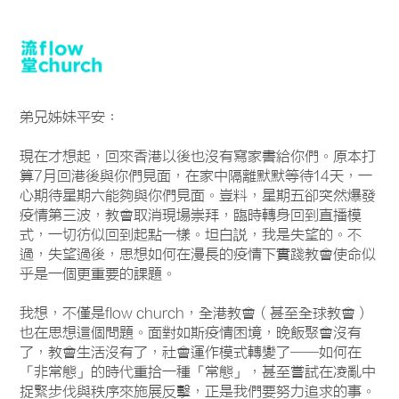
弟兄姊妹平安：
現在才想起，回來香港以後也沒有寫家書給你們。原本打
算7月回港後與你們見面，在家中隔離默默等待14天，一
心期待星期六能夠與你們見面。豈料，星期五卻突然爆發
疫情第三波，教會取消現場崇拜，臨時轉身回到直播模
式，一切彷似回到起點一樣。坦白説，我是失望的。不
過，失望過後，思想如何在漫長的疫情下實踐教會使命似
乎是一個更重要的課題。
我想，不僅是flow church，全港教會（甚至全球教會）
也在思想這個問題。面對如斯疫情困境，晚飯聚會沒有
了，教會生活沒有了，社會運作模式轉變了——如何在
「非常態」的時代重拾一種「常態」，甚至嘗試在凌亂中
捉緊步伐與秩序來施展反擊，正是我們要努力追求的事。