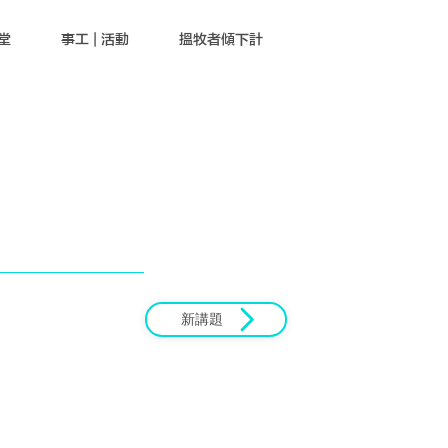
堂
事工 | 活動
搵牧者傾下計
新講題